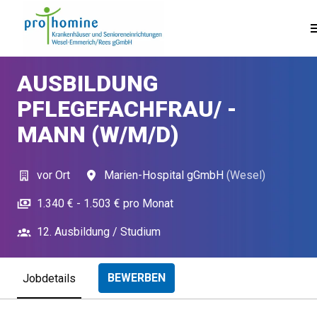
Zum
Inhalt
Startseite
springen
AUSBILDUNG
PFLEGEFACHFRAU/ -
MANN (W/M/D)
vor Ort
Marien-Hospital gGmbH
(
Wesel
)
1.340 € - 1.503 € pro Monat
12. Ausbildung / Studium
BEWERBEN
Jobdetails