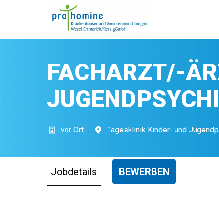
Zum
Inhalt
Startseite
springen
FACHARZT/-ÄR
JUGENDPSYCHI
vor Ort
Tagesklinik Kinder- und Jugend
Jobdetails
BEWERBEN