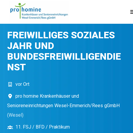
Zum
Inhalt
Startseite
springen
FREIWILLIGES SOZIALES
JAHR UND
BUNDESFREIWILLIGENDIE
NST
vor Ort
pro homine Krankenhäuser und
Senioreneinrichtungen Wesel-Emmerich/Rees gGmbH
(
Wesel
)
11. FSJ / BFD / Praktikum