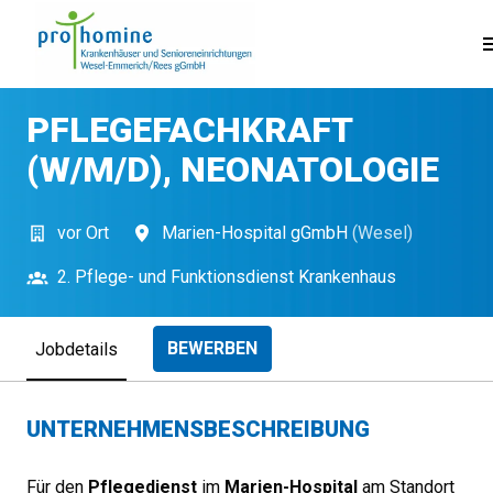
Zum
Inhalt
Startseite
springen
PFLEGEFACHKRAFT
(W/M/D), NEONATOLOGIE
vor Ort
Marien-Hospital gGmbH
(
Wesel
)
2. Pflege- und Funktionsdienst Krankenhaus
BEWERBEN
Jobdetails
UNTERNEHMENSBESCHREIBUNG
Für den
Pflegedienst
im
Marien-Hospital
am Standort