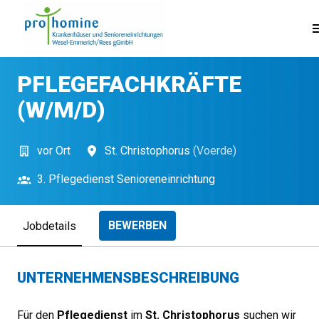
Zum
Inhalt
Startseite
springen
PFLEGEFACHKRÄFTE
(W/M/D)
vor Ort
St. Christophorus
(
Voerde
)
3. Pflegedienst Senioreneinrichtung
BEWERBEN
Jobdetails
UNTERNEHMENSBESCHREIBUNG
Für den
Pflegedienst
im
St. Christophorus
suchen wir