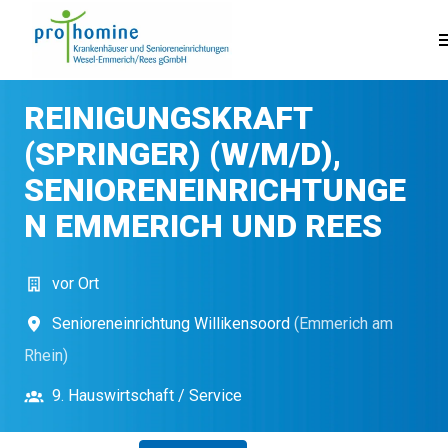
Zum
Inhalt
Startseite
springen
REINIGUNGSKRAFT
(SPRINGER) (W/M/D),
SENIORENEINRICHTUNGE
N EMMERICH UND REES
vor Ort
Senioreneinrichtung Willikensoord
(
Emmerich am
Rhein
)
9. Hauswirtschaft / Service