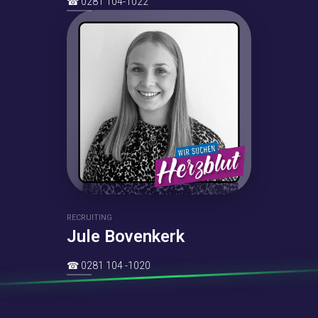
☎
0281 104-1022
RECRUITING
Jule Bovenkerk
☎
0281 104 -1020